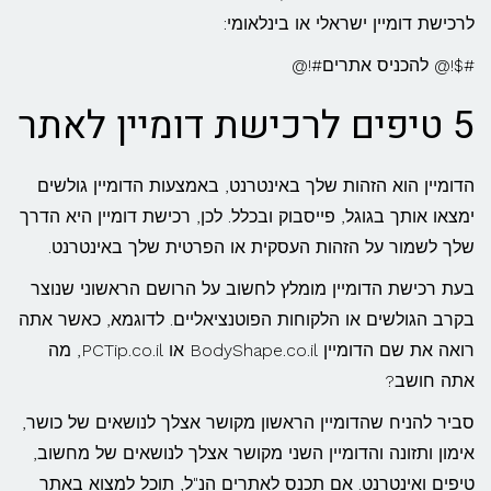
לרכישת דומיין ישראלי או בינלאומי:
#$!@ להכניס אתרים#!@
5 טיפים לרכישת דומיין לאתר
הדומיין הוא הזהות שלך באינטרנט, באמצעות הדומיין גולשים
ימצאו אותך בגוגל, פייסבוק ובכלל. לכן, רכישת דומיין היא הדרך
שלך לשמור על הזהות העסקית או הפרטית שלך באינטרנט.
בעת רכישת הדומיין מומלץ לחשוב על הרושם הראשוני שנוצר
בקרב הגולשים או הלקוחות הפוטנציאליים. לדוגמא, כאשר אתה
רואה את שם הדומיין BodyShape.co.il או PCTip.co.il, מה
אתה חושב?
סביר להניח שהדומיין הראשון מקושר אצלך לנושאים של כושר,
אימון ותזונה והדומיין השני מקושר אצלך לנושאים של מחשוב,
טיפים ואינטרנט. אם תכנס לאתרים הנ"ל, תוכל למצוא באתר